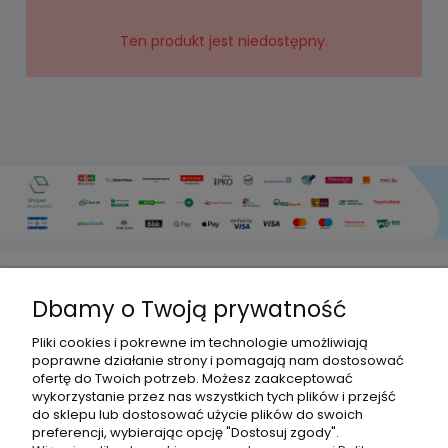
Ten produkt jest niedostępny.
Dbamy o Twoją prywatność
HISPANITO
Pliki cookies i pokrewne im technologie umożliwiają
poprawne działanie strony i pomagają nam dostosować
ofertę do Twoich potrzeb. Możesz zaakceptować
OBSŁUGA KLIENTA
wykorzystanie przez nas wszystkich tych plików i przejść
do sklepu lub dostosować użycie plików do swoich
preferencji, wybierając opcję "Dostosuj zgody".
DLACZEGO MY?