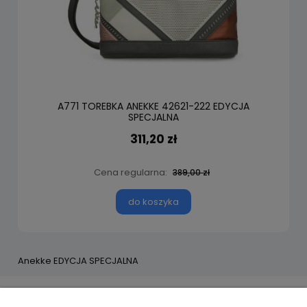
A771 TOREBKA ANEKKE 42621-222 EDYCJA
SPECJALNA
311,20 zł
Cena regularna:
389,00 zł
do koszyka
Anekke EDYCJA SPECJALNA