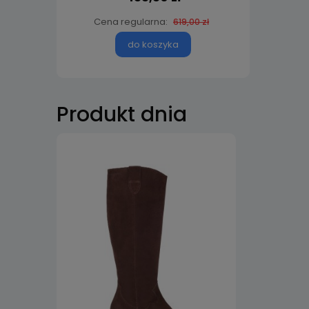
Cena regularna:
C
619,00 zł
do koszyka
Produkt dnia