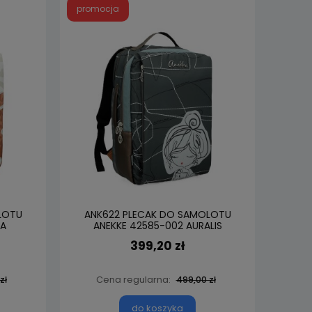
promocja
LOTU
ANK622 PLECAK DO SAMOLOTU
IA
ANEKKE 42585-002 AURALIS
399,20 zł
Cena regularna:
zł
499,00 zł
do koszyka