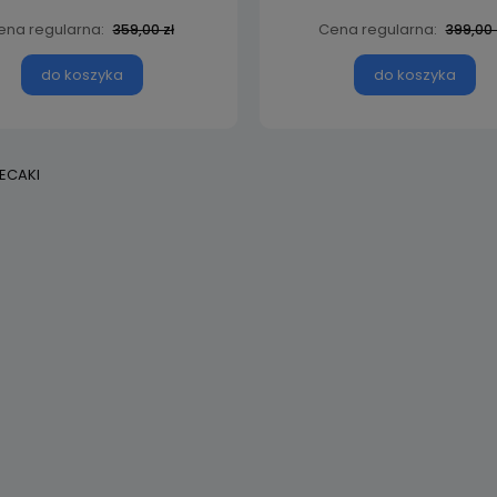
ena regularna:
Cena regularna:
359,00 zł
399,00 
do koszyka
do koszyka
ECAKI