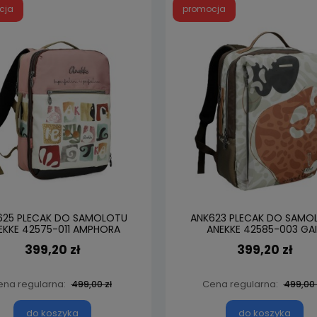
cja
promocja
625 PLECAK DO SAMOLOTU
ANK623 PLECAK DO SAMO
EKKE 42575-011 AMPHORA
ANEKKE 42585-003 GA
399,20 zł
399,20 zł
ena regularna:
Cena regularna:
499,00 zł
499,00 
do koszyka
do koszyka