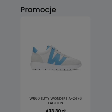
Promocje
W660 BUTY WONDERS A-2476
W55
LAGOON
433,30 zł