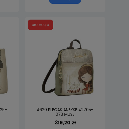
promocja
725-
A620 PLECAK ANEKKE 42705-
073 MUSE
319,20 zł