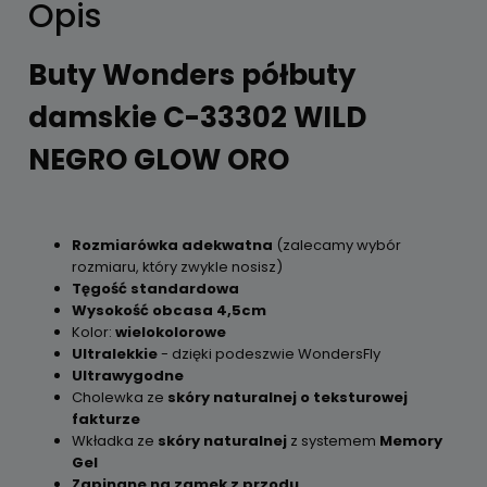
Opis
Buty Wonders półbuty
damskie C-33302 WILD
NEGRO GLOW ORO
Rozmiarówka adekwatna
(zalecamy wybór
rozmiaru, który zwykle nosisz)
Tęgość standardowa
Wysokość obcasa 4,5cm
Kolor:
wielokolorowe
Ultralekkie
- dzięki podeszwie WondersFly
Ultrawygodne
Cholewka ze
skóry naturalnej o teksturowej
fakturze
Wkładka ze
skóry naturalnej
z systemem
Memory
Gel
Zapinane na zamek z przodu