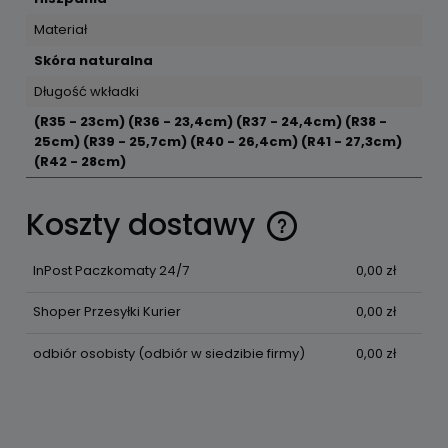
Materiał
Skóra naturalna
Długość wkładki
(R35 - 23cm) (R36 - 23,4cm) (R37 - 24,4cm) (R38 -
25cm) (R39 - 25,7cm) (R40 - 26,4cm) (R41 - 27,3cm)
(R42 - 28cm)
Koszty dostawy
Cena nie zawiera ewentualnych kosztów płatności
InPost Paczkomaty 24/7
0,00 zł
Shoper Przesyłki Kurier
0,00 zł
odbiór osobisty
(odbiór w siedzibie firmy)
0,00 zł