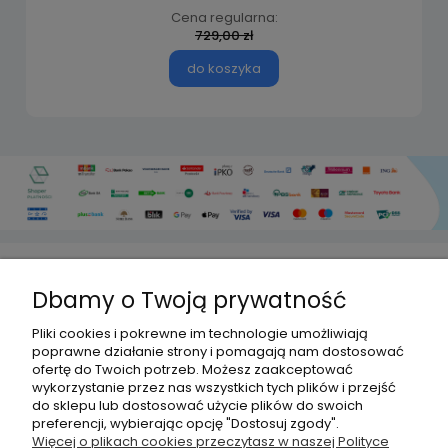
Cena regularna:
729,00 zł
do koszyka
Dbamy o Twoją prywatność
HISPANITO
Pliki cookies i pokrewne im technologie umożliwiają
poprawne działanie strony i pomagają nam dostosować
ofertę do Twoich potrzeb. Możesz zaakceptować
OBSŁUGA KLIENTA
wykorzystanie przez nas wszystkich tych plików i przejść
do sklepu lub dostosować użycie plików do swoich
preferencji, wybierając opcję "Dostosuj zgody".
DLACZEGO MY?
Więcej o plikach cookies przeczytasz w naszej Polityce