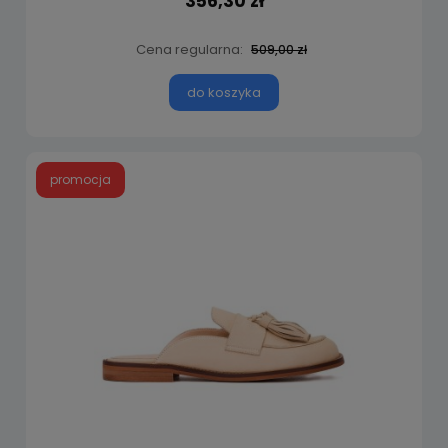
356,30 zł
Cena regularna:
509,00 zł
do koszyka
promocja