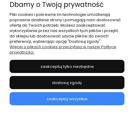
do koszyka
Dbamy o Twoją prywatność
Pliki cookies i pokrewne im technologie umożliwiają
poprawne działanie strony i pomagają nam dostosować
ofertę do Twoich potrzeb. Możesz zaakceptować
promocja
wykorzystanie przez nas wszystkich tych plików i przejść
do sklepu lub dostosować użycie plików do swoich
preferencji, wybierając opcję "Dostosuj zgody".
Więcej o plikach cookies przeczytasz w naszej Polityce
prywatności.
zaakceptuj tylko niezbędne
dostosuj zgody
zaakceptuj wszystkie
ANK622 PLECAK DO SAMOLOTU ANEKKE 42585-002
AURALIS