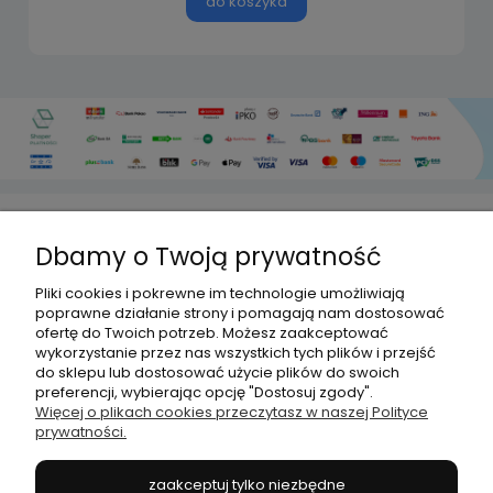
do koszyka
Dbamy o Twoją prywatność
HISPANITO
Pliki cookies i pokrewne im technologie umożliwiają
poprawne działanie strony i pomagają nam dostosować
ofertę do Twoich potrzeb. Możesz zaakceptować
OBSŁUGA KLIENTA
wykorzystanie przez nas wszystkich tych plików i przejść
do sklepu lub dostosować użycie plików do swoich
preferencji, wybierając opcję "Dostosuj zgody".
DLACZEGO MY?
Więcej o plikach cookies przeczytasz w naszej Polityce
prywatności.
MOJE KONTO
zaakceptuj tylko niezbędne