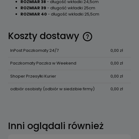
ROZMIAR 38
- długość wkładki 24,5cm
ROZMIAR 39
- długość wkładki 25cm
ROZMIAR 40
- długość wkładki 25,5cm
Koszty dostawy
Cena nie zawiera ewentualnych kosztów płatności
InPost Paczkomaty 24/7
0,00 zł
Paczkomaty Paczka w Weekend
0,00 zł
Shoper Przesyłki Kurier
0,00 zł
odbiór osobisty
(odbiór w siedzibie firmy)
0,00 zł
Inni oglądali również