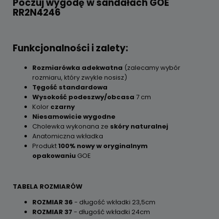
Poczuj wygodę w sandałach GOE
RR2N4246
Funkcjonalności i zalety:
Rozmiarówka adekwatna
(zalecamy wybór
rozmiaru, który zwykle nosisz)
Tęgość standardowa
Wysokość podeszwy/obcasa
7 cm
Kolor
czarny
Niesamowicie wygodne
Cholewka wykonana ze
skóry naturalnej
Anatomiczna wkładka
Produkt
100% nowy w oryginalnym
opakowaniu
GOE
TABELA ROZMIARÓW
ROZMIAR 36
- długość wkładki 23,5cm
ROZMIAR 37
- długość wkładki 24cm