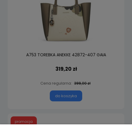
A753 TOREBKA ANEKKE 42872-407 GAIA
319,20 zł
Cena regularna:
399,00 zł
do koszyka
promocja