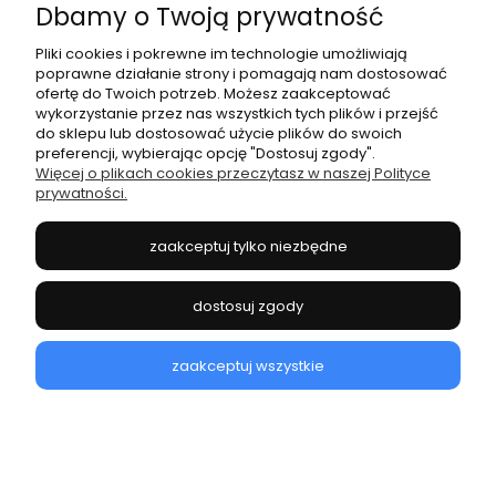
Dbamy o Twoją prywatność
Pliki cookies i pokrewne im technologie umożliwiają
poprawne działanie strony i pomagają nam dostosować
ofertę do Twoich potrzeb. Możesz zaakceptować
wykorzystanie przez nas wszystkich tych plików i przejść
do sklepu lub dostosować użycie plików do swoich
preferencji, wybierając opcję "Dostosuj zgody".
Więcej o plikach cookies przeczytasz w naszej Polityce
prywatności.
zaakceptuj tylko niezbędne
dostosuj zgody
A752 TOREBKA ANEKKE 42872-405 GAIA
zaakceptuj wszystkie
351,20 zł
Cena regularna:
439,00 zł
do koszyka