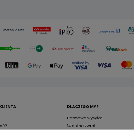
KLIENTA
DLACZEGO MY?
Darmowa wysyłka
wać?
14 dni na zwrot
zty dostawy
24 miesiące gwarancji na zakupi