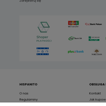
Zarejestruj się
HISPANITO
OBSŁUGA 
O nas
Kontakt
Regulaminy
Jak kupo
Polityka prywatności
Czas i kos