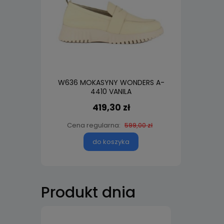
W636 MOKASYNY WONDERS A-
W60
4410 VANILA
419,30 zł
Cena regularna:
C
599,00 zł
do koszyka
Produkt dnia