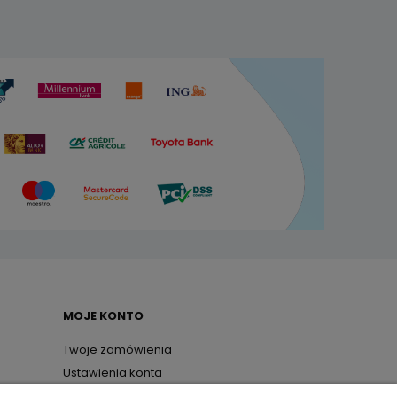
MOJE KONTO
Twoje zamówienia
Ustawienia konta
one
Przechowalnia