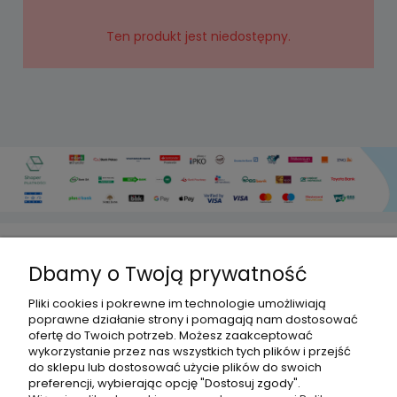
Ten produkt jest niedostępny.
Dbamy o Twoją prywatność
HISPANITO
Pliki cookies i pokrewne im technologie umożliwiają
poprawne działanie strony i pomagają nam dostosować
ofertę do Twoich potrzeb. Możesz zaakceptować
OBSŁUGA KLIENTA
wykorzystanie przez nas wszystkich tych plików i przejść
do sklepu lub dostosować użycie plików do swoich
preferencji, wybierając opcję "Dostosuj zgody".
DLACZEGO MY?